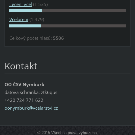
Léčení včel
(1 535)
Včelaření
(1 479)
Celkový počet hlasů:
5506
Kontakt
OO ČSV Nymburk
datová schránka: ztk6qus
+420 724 771 622
oonymbur
k@vcelar
stvi.cz
© 2015 Všechna práva vyhrazena.