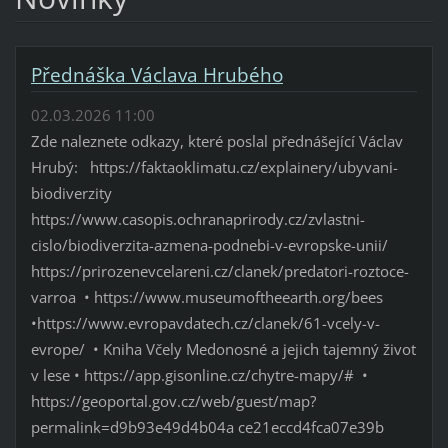
Přednáška Václava Hrubého
02.03.2026 11:00
Zde naleznete odkazy, které poslal přednášející Václav
Hrubý: https://faktaoklimatu.cz/explainery/ubyvani-
biodiverzity
https://www.casopis.ochranaprirody.cz/zvlastni-
cislo/biodiverzita-azmena-podnebi-v-evropske-unii/
https://prirozenevcelareni.cz/clanek/predatori-roztoce-
varroa • https://www.museumoftheearth.org/bees
•https://www.evropavdatech.cz/clanek/61-vcely-v-
evrope/ • Kniha Včely Medonosné a jejich tajemný život
v lese • https://app.gisonline.cz/chytre-mapy/# •
https://geoportal.gov.cz/web/guest/map?
permalink=d9b93e49d4b04a ce21eccd4fca07e39b