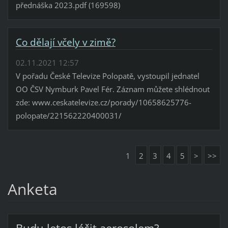
přednáška 2023.pdf (169598)
Co dělají včely v zimě?
02.11.2021 12:57
V pořadu České Televize Polopatě, vystoupil jednatel
OO ČSV Nymburk Pavel Fér. Záznam můžete shlédnout
zde: www.ceskatelevize.cz/porady/10658625776-
polopate/221562220400031/
1
2
3
4
5
>
>>
Anketa