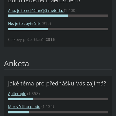
Budu letos léčit aerosolem?
Ano, je to nejúčinnější metoda.
(1 400)
Ne, je to zbytečné.
(915)
Celkový počet hlasů:
2315
Anketa
Jaké téma pro přednášku Vás zajímá?
Apiterapie
(1 358)
Mor včelího plodu
(1 134)